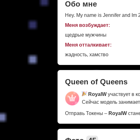
Обо мне
Hey. My name is Jennifer and Im 2
Меня возбуждает:
щедрые мужчины
Меня отталкивает:
жадность, хамство
Queen of Queens
RoyalW
участвует в к
Сейчас модель занимае
Отправь Токены –
RoyalW
стане