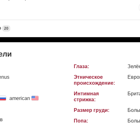
О
20
ели
Глаза:
Зелё
enus
Этническое
Евро
происхождение:
Интимная
Брит
american
стрижка:
Размер груди:
Боль
ов
Попа:
Боль