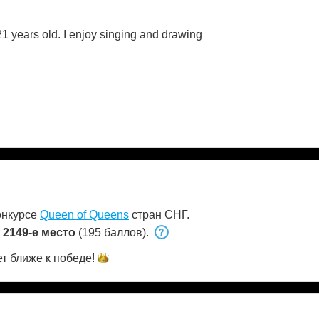
1 years old. I enjoy singing and drawing
онкурсе
Queen of Queens
стран СНГ.
т
2149-е место
(195 баллов).
т ближе к
победе!