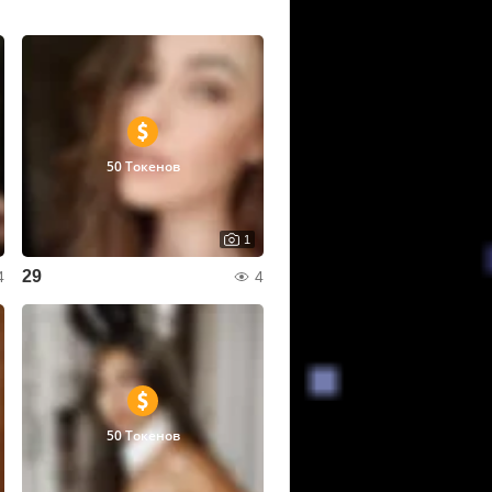
50 Токенов
1
29
4
4
50 Токенов