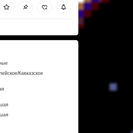
ные
пейское/Кавказское
ая
шая
шая