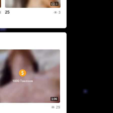
1
25
3
3
1000 Токенов
1:06
29