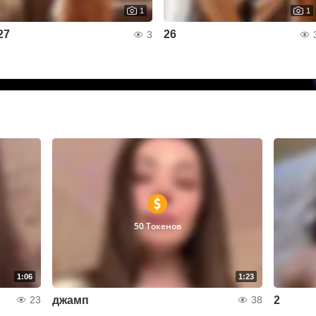
1
1
27
26
3
50 Токенов
1:06
1:23
джамп
2
23
38